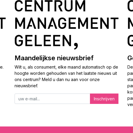
Maandelijkse nieuwsbrief
G
ne.
Wilt u, als consument, elke maand automatisch op de
De
hoogte worden gehouden van het laatste nieuws uit
pa
ons centrum? Meld u dan nu aan voor onze
st
nieuwsbrief.
pa
ko
pa
Inschrijven
ve