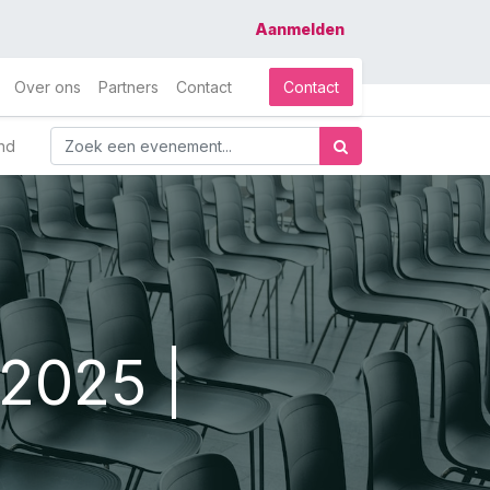
Aanmelden
Over ons
Partners
Contact
Contact
nd
2025 |