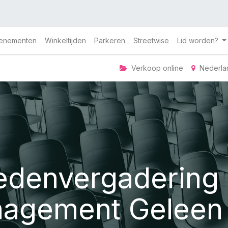
enementen
Winkeltijden
Parkeren
Streetwise
Lid worden?
Verkoop online
Nederla
denvergadering 
agement Geleen